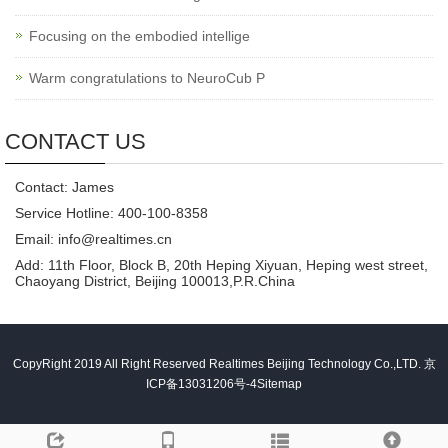
Focusing on the embodied intellige
Warm congratulations to NeuroCub P
CONTACT US
Contact: James
Service Hotline: 400-100-8358
Email: info@realtimes.cn
Add: 11th Floor, Block B, 20th Heping Xiyuan, Heping west street,
Chaoyang District, Beijing 100013,P.R.China
CopyRight 2019 All Right Reserved Realtimes Beijing Technology Co.,LTD.
京
ICP备13031206号-4
Sitemap